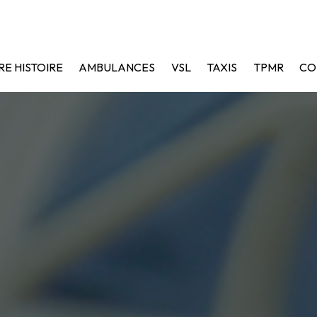
237 Rue Eugène Garnier 61100 Flers
02 33 64 38 94
E HISTOIRE
AMBULANCES
VSL
TAXIS
TPMR
CO