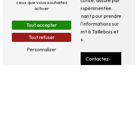
qualité, professionnel et sécurisé, assuré par
ceux que vous souhaitez
une équipe dévouée et expérimentée.
activer
Contactez-nous dès maintenant pour prendre
rendez-vous ou pour plus d'informations sur
Tout accepter
nos services de rapatriement à Taillebois et
Tout refuser
ses environs.
Personnaliser
En savoir
Contactez-
plus
nous